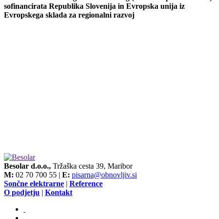
sofinancirata Republika Slovenija in Evropska unija iz
Evropskega sklada za regionalni razvoj
Besolar d.o.o.,
Tržaška cesta 39, Maribor
M:
02 70 700 55 |
E:
pisarna@obnovljiv.si
Sončne elektrarne
|
Reference
O podjetju
|
Kontakt