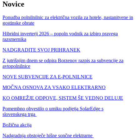
Novice
Ponudba polnilnilnic za električna vozila za hotele, nastanitvene in
gostinske obrate
Hibridni inverterji 2026 – popoln vodnik za izbiro pravega
razsmernika
NADGRADITE SVOJ PRIHRANEK
Z jutrišnjim dnem se odpira Borzenov razpis za subvencije za
avtopolnilnice
NOVE SUBVENCIJE ZA E-POLNILNICE
MOČNA OSNOVA ZA VSAKO ELEKTRARNO
KO OMREŽJE ODPOVE, SISTEM ŠE VEDNO DELUJE
Pomembno obvestilo o umiku podjetja SolarEdge s
slovenskega trga
Božična akcija
Nadgradnja obstoječe hišne sončne elektrarne