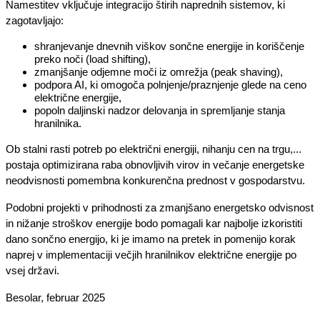
Namestitev vključuje integracijo štirih naprednih sistemov, ki 
zagotavljajo:
shranjevanje dnevnih viškov sončne energije in koriščenje 
preko noči (load shifting),
zmanjšanje odjemne moči iz omrežja (peak shaving),
podpora AI, ki omogoča polnjenje/praznjenje glede na ceno 
električne energije,
popoln daljinski nadzor delovanja in spremljanje stanja 
hranilnika.
Ob stalni rasti potreb po električni energiji, nihanju cen na trgu,... 
postaja optimizirana raba obnovljivih virov in večanje energetske 
neodvisnosti pomembna konkurenčna prednost v gospodarstvu.
Podobni projekti v prihodnosti za zmanjšano energetsko odvisnost 
in nižanje stroškov energije bodo pomagali kar najbolje izkoristiti 
dano sončno energijo, ki je imamo na pretek in pomenijo korak 
naprej v implementaciji večjih hranilnikov električne energije po 
vsej državi. 
Besolar, februar 2025