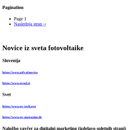
Pagination
Page 1
Naslednja stran
››
Novice iz sveta fotovoltaike
Slovenija
https://www.zsfv.si/novice
https://www.pvsol.si
Svet
https://www.pv-tech.org
https://www.pv-magazine.de
Naložbo vavčer za digitalni marketing (izdelavo spletnih strani)